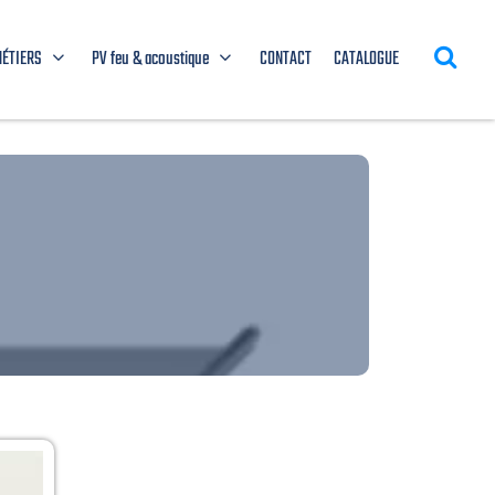
MÉTIERS
PV feu & acoustique
CONTACT
CATALOGUE