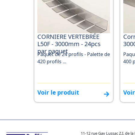
CORNIERE VERTEBRÉE
Corn
L50F - 3000mm - 24pcs
300
par paquet
Paquet de 24 profils - Palette de
Paque
420 profils ...
400 p
Voir le produit
Voir
→
11-12 rue Gay Lussac Z.I. de 