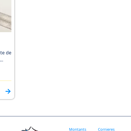
tte de
..
→
Montants
Cornieres