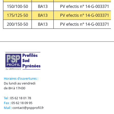
150/100-50
BA13
PV efectis n° 14-G-003371
175/125-50
BA13
PV efectis n° 14-G-003371
200/150-50
BA13
PV efectis n° 14-G-003371
Horaires d'ouvertures :
Du lundi au vendredi
de 8H à 17H30
Tel :
05 62 18 01 78
Fax :
05 62 18 09 95
Mail :
contact@pspprofil.fr