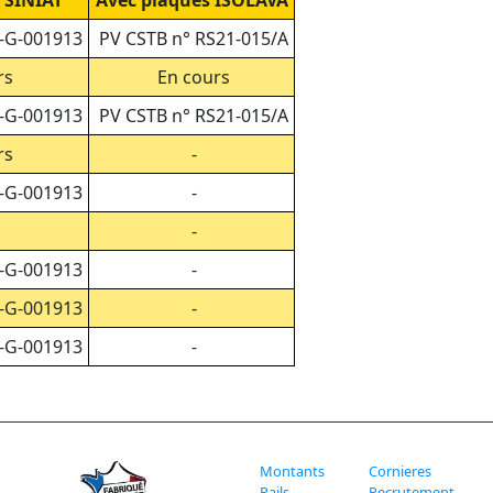
 SINIAT
Avec plaques ISOLAVA
7-G-001913
PV CSTB n° RS21-015/A
rs
En cours
7-G-001913
PV CSTB n° RS21-015/A
rs
-
7-G-001913
-
-
7-G-001913
-
7-G-001913
-
7-G-001913
-
Montants
Cornieres
Rails
Recrutement