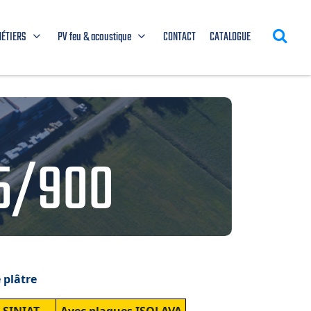
MÉTIERS
PV feu & acoustique
CONTACT
CATALOGUE
25/900
e plâtre