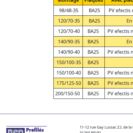
Montage
Plaques
Avec pla
98/48-35
BA25
PV efectis 
120/70-35
BA25
En 
120/70-40
BA25
PV efectis 
140/90-35
BA25
En 
140/90-40
BA25
PV efectis 
150/100-35
BA25
150/100-40
BA25
PV efectis 
175/125-50
BA25
PV efectis 
200/150-50
BA25
PV efectis 
11-12 rue Gay Lussac Z.I. de 
31250 REVEL