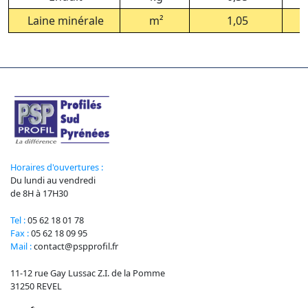
Laine minérale
m²
1,05
Horaires d'ouvertures :
Du lundi au vendredi
de 8H à 17H30
Tel :
05 62 18 01 78
Fax :
05 62 18 09 95
Mail :
contact@pspprofil.fr
11-12 rue Gay Lussac Z.I. de la Pomme
31250 REVEL