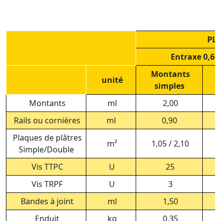
PL
Entraxe 0,60
Montants
M
unité
simples
Montants
ml
2,00
Rails ou cornières
ml
0,90
Plaques de plâtres
m²
1,05 / 2,10
1,
Simple/Double
Vis TTPC
U
25
Vis TRPF
U
3
Bandes à joint
ml
1,50
Enduit
kg
0,35