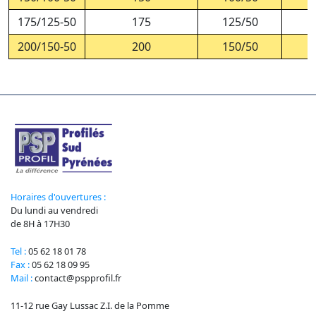
175/125-50
175
125/50
200/150-50
200
150/50
Horaires d'ouvertures :
Du lundi au vendredi
de 8H à 17H30
Tel :
05 62 18 01 78
Fax :
05 62 18 09 95
Mail :
contact@pspprofil.fr
11-12 rue Gay Lussac Z.I. de la Pomme