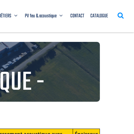
MÉTIERS
PV feu & acoustique
CONTACT
CATALOGUE
QUE -