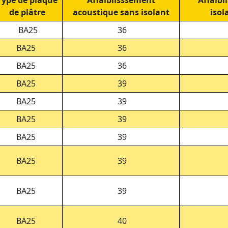
Type de plaque
Affaiblisssement
Affaibl
de plâtre
acoustique sans isolant
isol
BA25
36
BA25
36
BA25
36
BA25
39
BA25
39
BA25
39
BA25
39
BA25
39
BA25
39
BA25
40