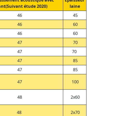
isssement acoustique avec
Épaisseur
ant(Suivant étude 2020)
laine
46
45
46
60
46
60
47
70
47
70
47
85
47
85
47
100
48
2x60
48
2x70